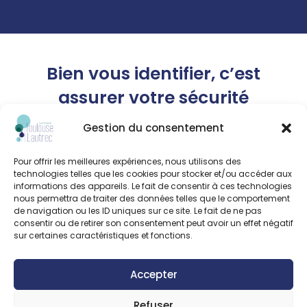
Bien vous identifier, c’est
assurer votre sécurité
Gestion du consentement
Pour offrir les meilleures expériences, nous utilisons des
Afin d’assurer la qualité et la sécurité de
technologies telles que les cookies pour stocker et/ou accéder aux
votre prise en charge, votre identité est
informations des appareils. Le fait de consentir à ces technologies
primordiale.
nous permettra de traiter des données telles que le comportement
de navigation ou les ID uniques sur ce site. Le fait de ne pas
Pour éviter toute erreur, nous vous
consentir ou de retirer son consentement peut avoir un effet négatif
sur certaines caractéristiques et fonctions.
demandons de présenter une pièce
d’identité officielle lors de vos formalités
administratives, et de vérifier
Accepter
systématiquement l’orthographe de vos
Refuser
noms et prénoms.