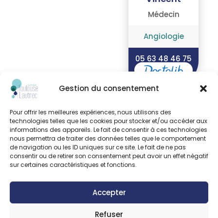
Médecin
Angiologie
05 63 48 46 75
Gestion du consentement
Pour offrir les meilleures expériences, nous utilisons des
technologies telles que les cookies pour stocker et/ou accéder aux
BESOMBES-
informations des appareils. Le fait de consentir à ces technologies
VAILHE
nous permettra de traiter des données telles que le comportement
Florence
de navigation ou les ID uniques sur ce site. Le fait de ne pas
consentir ou de retirer son consentement peut avoir un effet négatif
Chirurgien
sur certaines caractéristiques et fonctions.
Chirurgie ORL
Accepter
05 67 04 05 39
Refuser