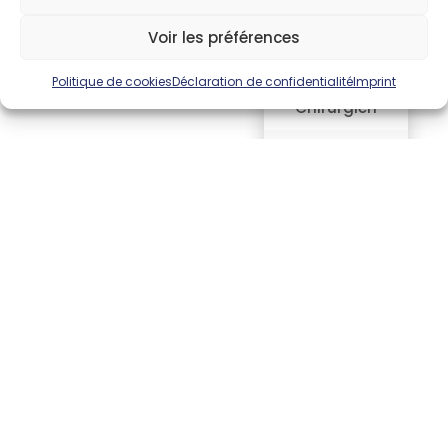
Voir les préférences
BRAULT Olivier
Politique de cookies
Déclaration de confidentialité
Imprint
Chirurgien
Urologie
05 63 48 47 50
BRIKI Hatem
Médecin
Gériatrie