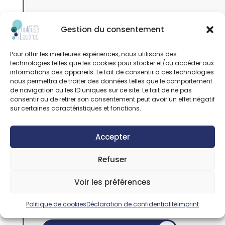
Prise en charge des
Gestion du consentement
mineurs
Pour offrir les meilleures expériences, nous utilisons des
technologies telles que les cookies pour stocker et/ou accéder aux
informations des appareils. Le fait de consentir à ces technologies
nous permettra de traiter des données telles que le comportement
Toute intervention doit faire l’objet d’un
de navigation ou les ID uniques sur ce site. Le fait de ne pas
accord préalable écrit et co-signé par les
consentir ou de retirer son consentement peut avoir un effet négatif
sur certaines caractéristiques et fonctions.
deux titulaires de l’autorité parentale du
patient mineur.
Accepter
À cet effet, vous trouverez ci-dessous un
formulaire d’autorisation d’opérer un
Refuser
patient mineur à compléter et à signer.
Voir les préférences
Un livret de famille vous sera demandé lors
de vos formalités administratives.
Politique de cookies
Déclaration de confidentialité
Imprint