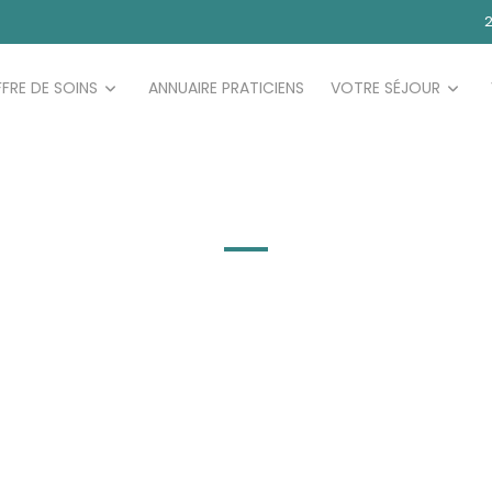
2
FRE DE SOINS
ANNUAIRE PRATICIENS
VOTRE SÉJOUR
ERTISSEM
Avertissement