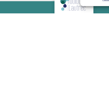
2, rue Jacques Monod - 81000 Albi
www.clinique-toulouse-lautrec.com