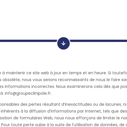
 à maintenir ce site web à jour en temps et en heure. Si toutefo
bsolète, nous vous serions reconnaissants de nous le faire savoi
z les informations incorrectes. Nous examinerons cela dès que pos
 à:
info@
groupeclinipole.fr
.
nsables des pertes résultant d’inexactitudes ou de lacunes, ni 
nhérents à la diffusion d’informations par Internet, tels que de
utilisation de formulaires Web, nous nous efforçons de limiter l
our toute perte subie à la suite de l’utilisation de données, de 