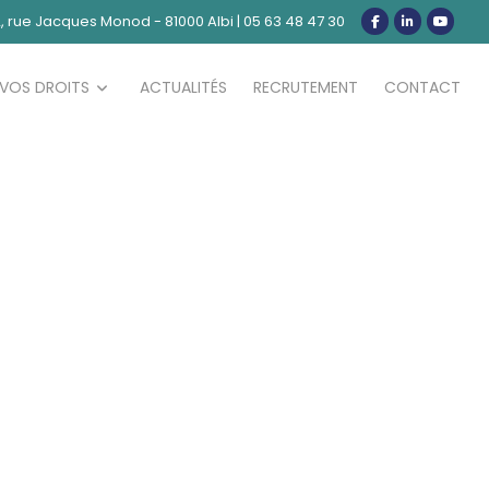
, rue Jacques Monod - 81000 Albi
|
05 63 48 47 30
VOS DROITS
ACTUALITÉS
RECRUTEMENT
CONTACT
ENT