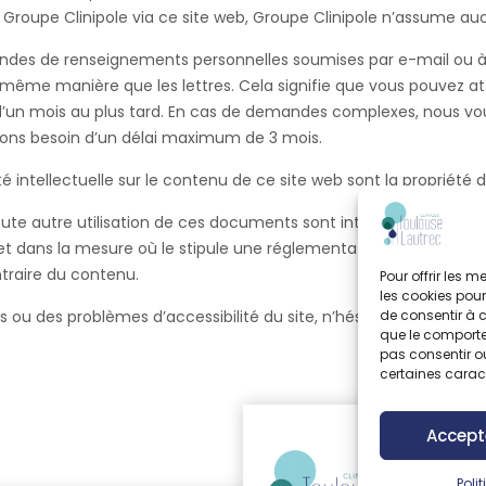
Groupe Clinipole via ce site web, Groupe Clinipole n’assume auc
ndes de renseignements personnelles soumises par e-mail ou à l
a même manière que les lettres. Cela signifie que vous pouvez 
 d’un mois au plus tard. En cas de demandes complexes, nous v
avons besoin d’un délai maximum de 3 mois.
té intellectuelle sur le contenu de ce site web sont la propriété 
toute autre utilisation de ces documents sont interdites sans l’au
 et dans la mesure où le stipule une réglementation impérative (t
ntraire du contenu.
Pour offrir les 
les cookies pour
s ou des problèmes d’accessibilité du site, n’hésitez pas à nous 
de consentir à 
que le comportem
pas consentir ou
certaines caract
Accept
Poli