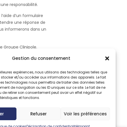
une responsabilité.
’aide d’un formulaire
attendre une réponse de
ous informerons dans un
de Groupe Clinipole.
torisation écrite de
Gestion du consentement
elle que le droit de
meilleures expériences, nous utilisons des technologies telles que
 stocker et/ou accéder aux informations des appareils. Le fait
contacter.
ces technologies nous permettra de traiter des données telles
ent de navigation ou les ID uniques sur ce site. Le fait de ne
 de retirer son consentement peut avoir un effet négatif sur
éristiques et fonctions.
er
Refuser
Voir les préférences
tique de cookies
Déclaration de confidentialité
Imprint