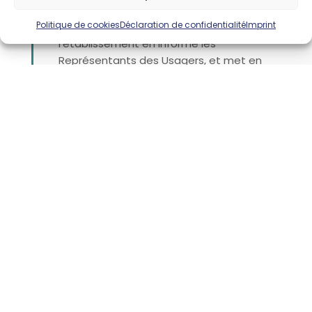
l’établissement. Lors de la réception d’une
Politique de cookies
Déclaration de confidentialité
Imprint
plainte ou d’une réclamation,
l’établissement en informe les
Représentants des Usagers, et met en
oeuvre, si besoin, une enquête interne. Une
rencontre avec un médiateur peut
également être proposée.
Vous souhaitez nous faire part de vos
griefs, plaintes et réclamations ? Vous
pouvez nous contacter à l’adresse mail
suivante :
repusagers@clinique-toulouse-
lautrec.com