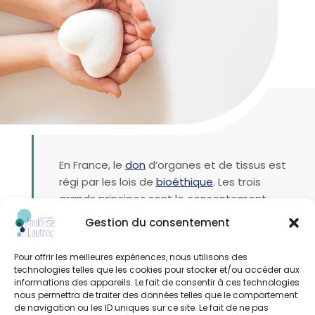
En France, le
don
d’organes et de tissus est
régi par les lois de
bioéthique
. Les trois
grands principes sont le consentement
présumé, la gratuité du don et l’anonymat
Gestion du consentement
entre le
donneur
et le
receveur
.
Pour offrir les meilleures expériences, nous utilisons des
Comment exprimer votre souhait
technologies telles que les cookies pour stocker et/ou accéder aux
d’être donneur ?
informations des appareils. Le fait de consentir à ces technologies
nous permettra de traiter des données telles que le comportement
de navigation ou les ID uniques sur ce site. Le fait de ne pas
En France, le don d’organes est régit par le