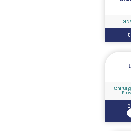
Gas
0
L
Chirurg
Pla
0