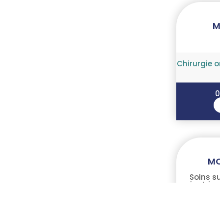
M
Chirurgie 
0
MO
Soins su
cicatrisa