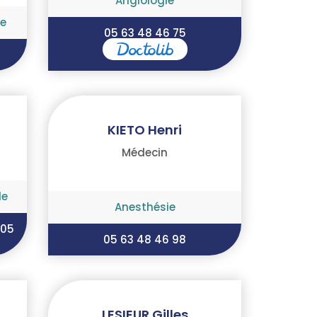
Angiologie
e
05 63 48 46 75
KIETO Henri
Médecin
le
Anesthésie
 05
05 63 48 46 98
LESIEUR Gilles