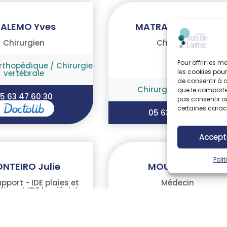
ALEMO Yves
MATRAY Lauranne
Chirurgien
Chirurgien
Pour offrir les 
orthopédique
/
Chirurgie
les cookies pour
vertébrale
de consentir à 
Chirurgie vasculaire
que le comportem
5 63 47 60 30
pas consentir ou
certaines caract
05 63 48 46 73
Accept
Poli
NTEIRO Julie
MOURAD ELIE
pport - IDE plaies et
Médecin
tion et IDE hygiéniste
Centre d'Imagerie médica