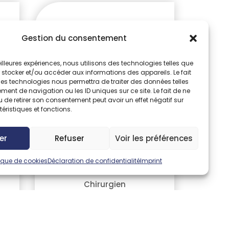
MAUREL Sophie
Gestion du consentement
Médecin
meilleures expériences, nous utilisons des technologies telles que
 stocker et/ou accéder aux informations des appareils. Le fait
Centre d'Imagerie médicale
ces technologies nous permettra de traiter des données telles
ent de navigation ou les ID uniques sur ce site. Le fait de ne
 de retirer son consentement peut avoir un effet négatif sur
05 63 47 50 55 radiologie - 05
éristiques et fonctions.
63 47 33 06 scanner
er
Refuser
Voir les préférences
tique de cookies
Déclaration de confidentialité
Imprint
NEVEU Charles
Chirurgien
Chirurgie vasculaire
le