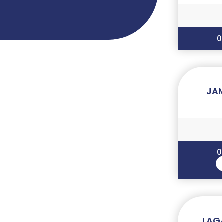
0
JA
0
LAG