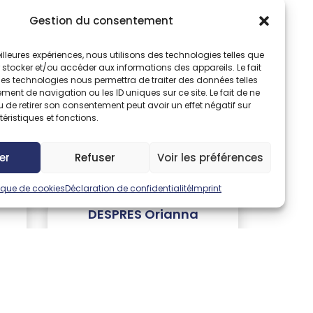
Gestion du consentement
DENY Anthony
Chirurgien
meilleures expériences, nous utilisons des technologies telles que
 stocker et/ou accéder aux informations des appareils. Le fait
ces technologies nous permettra de traiter des données telles
Chirurgie orthopédique
ent de navigation ou les ID uniques sur ce site. Le fait de ne
 de retirer son consentement peut avoir un effet négatif sur
05 63 47 60 30
éristiques et fonctions.
er
Refuser
Voir les préférences
tique de cookies
Déclaration de confidentialité
Imprint
DESPRES Orianna
Chirurgien
Chirurgie ophtalmologique
le
05 63 43 28 10
 05