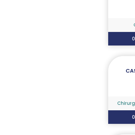
0
CA
Chirur
0