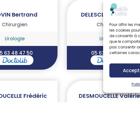
VIN Bertrand
DELESCLUSE Laurent
Chirurgien
Chirurgien
Pour offrir les 
les cookies pour
de consentir à 
Urologie
Urologie
que le comportem
pas consentir ou
5 63 48 47 50
05 63 48 47 50
certaines caract
Accept
Poli
UCELLE Frédéric
DESMOUCELLE Valérie
Médecin
Médecin
d'Imagerie médicale
Centre d'Imagerie médica
 50 55 radiologie - 05
05 63 47 50 55 radiologie -