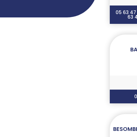
05 63 47
63 
BA
0
BESOMBE