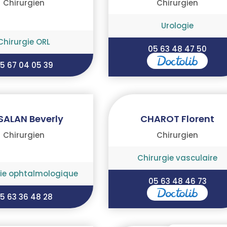
Chirurgien
Chirurgien
Urologie
Chirurgie ORL
05 63 48 47 50
5 67 04 05 39
SALAN Beverly
CHAROT Florent
Chirurgien
Chirurgien
Chirurgie vasculaire
gie ophtalmologique
05 63 48 46 73
5 63 36 48 28