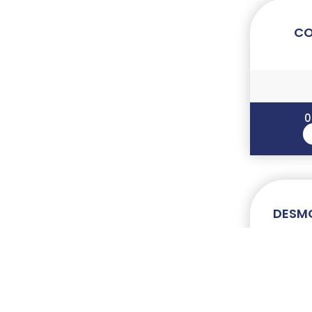
CO
0
DESMO
Centre 
05 63 47