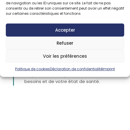
de navigation ou les ID uniques sur ce site. Le fait de ne pas
La prise en charge médicale
consentir ou de retirer son consentement peut avoir un effet négatif
sur certaines caractéristiques et fonctions.
L’objectif principal est d’aider les patients à
retrouver leur autonomie après une
Accepter
intervention chirurgicale, une hospitalisation
prolongée, un accident de la vie ou dans le
Refuser
cadre d’une maladie chronique invalidante.
Voir les préférences
La prise en charge peut se faire en
hospitalisation complète ou en
Politique de cookies
Déclaration de confidentialité
Imprint
hospitalisation de jour en fonction de vos
besoins et de votre état de santé.
Le Centre SMR de la Clinique Toulouse
Lautrec est spécialisé dans :
la pneumologie
la cardio-vasculaire
la gériatrie