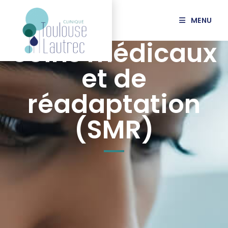
MENU
Soins médicaux
et de
réadaptation
(SMR)