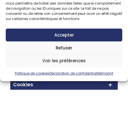
81035 Albi Cedex 9
nous permettra de traiter des données telles que le comportement
de navigation ou les ID uniques sur ce site. Le fait de ne pas
Téléphone :
+33 (0)5 63 48 46 77
consentir ou de retirer son consentement peut avoir un effet négatif
sur certaines caractéristiques et fonctions.
Crédits
Accepter
Refuser
Hébergement
Voir les préférences
Propriété intellectuelle
Politique de cookies
Déclaration de confidentialité
Imprint
Cookies
Traitement des données
personnelles
Sécurité et confidentialité des