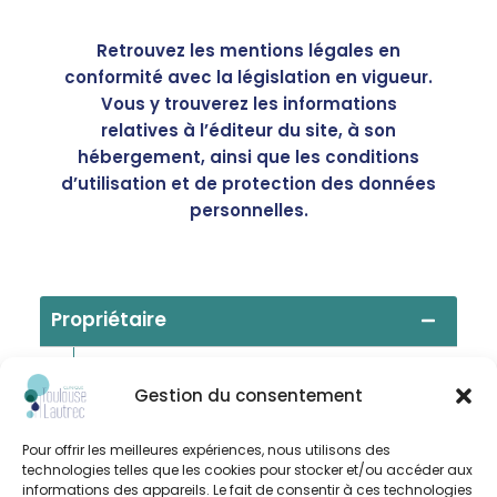
Retrouvez les mentions légales en
conformité avec la législation en vigueur.
Vous y trouverez les informations
relatives à l’éditeur du site, à son
hébergement, ainsi que les conditions
d’utilisation et de protection des données
personnelles.
Propriétaire
La Clinique Toulouse Lautrec
Gestion du consentement
SAS au capital de :
9 566 386,40€
RCS d’ALBI :
n°347 469 603
Pour offrir les meilleures expériences, nous utilisons des
Numéro de TVA :
FR 67 347 469 603
technologies telles que les cookies pour stocker et/ou accéder aux
Adresse :
2, rue Jacques Monod –
informations des appareils. Le fait de consentir à ces technologies